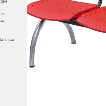
 que
o.
res
jo.
la y eco