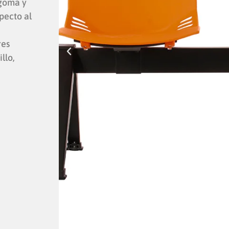
 goma y
pecto al
res
llo,