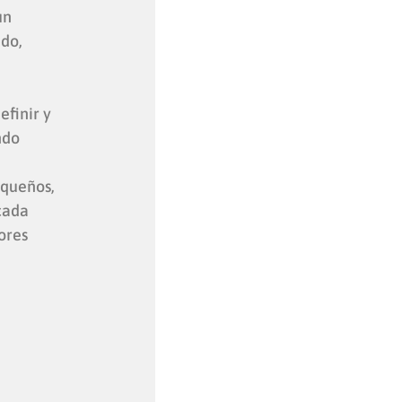
un
ido,
finir y
ndo
equeños,
cada
ores