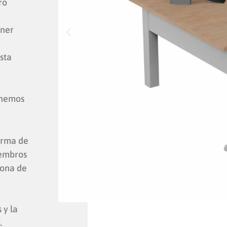
ro
ener
sta
enemos
orma de
iembros
zona de
 y la
.