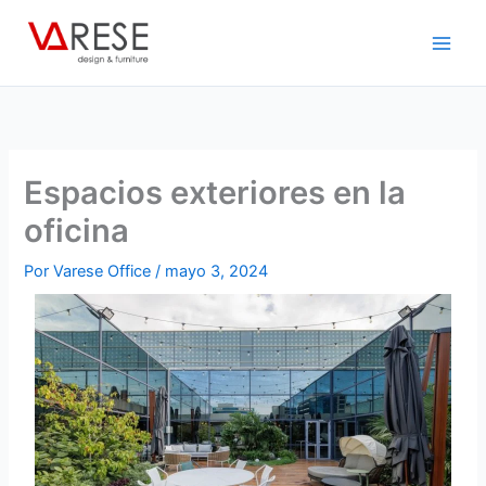
Ir
al
contenido
Espacios exteriores en la
oficina
Por
Varese Office
/
mayo 3, 2024