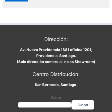
Dirección:
Av. Nueva Providencia 1881 oficina 1201,
Providencia, Santiago.
(Solo dirección comercial, no es Showroom)
Centro Distribución:
San Bernardo, Santiago
.
Buscar
Buscar