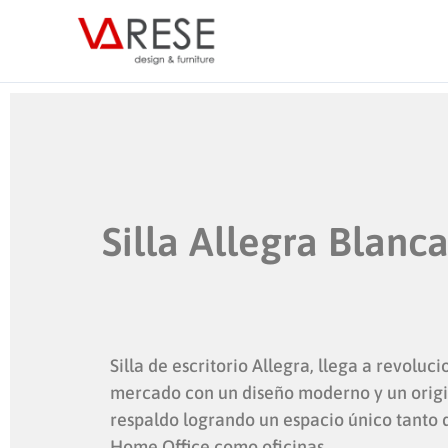
Ir
al
contenido
Silla Allegra Blanc
Silla de escritorio Allegra, llega a revoluci
mercado con un diseño moderno y un origi
respaldo logrando un espacio único tanto 
Home Office como oficinas.