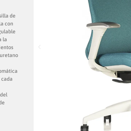
illa de
la con
gulable
 la
ientos
iuretano
tomática
e cada
 del
 de