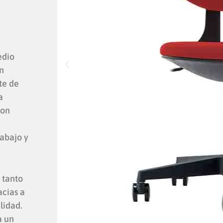
edio
n
te de
a
con
abajo y
e tanto
acias a
lidad.
a un