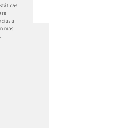
státicas
era,
acias a
on más
.