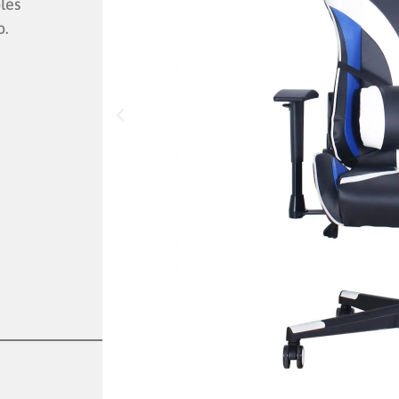
les
o.