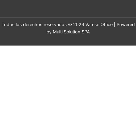
Todos los derechos reservados © 2026 Varese Office | Powered
by Multi Solution SPA
Hola 👋
¿En qué podemos ayudarte?
Abrir chat