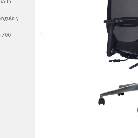
malla
ángulo y
o 700