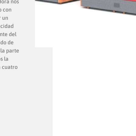
Hora nos
o con
r un
acidad
nte del
ado de
la parte
s la
 cuatro