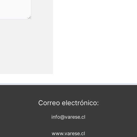
Correo electrónico:
info@varese.cl
www.varese.cl