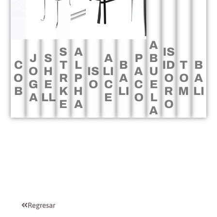
A
S
A
IS
J
S
A
P
B
C
T
L
B
ID
T
B
O
H
IS
LI
A
U
O
R
P
A
O
O
A
G
E
O
C
C
E
B
K
H
LI
R
M
LI
A
LL
E
O
L
E
A
O
A
Regresar