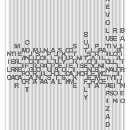
E
V
O
L
R
B
B
U
S
E
A
C
U
M
S
I
P
T
I
V
L
M
O
M
L
N
A
S
Q
D
T
L
P
A
B
N
T
I
E
J
S
P
J
K
T
S
R
I
L
O
I
A
N
U
O
I
L
H
U
R
N
I
T
A
I
L
A
I
E
R
L
O
T
L
U
Y
R
O
I
O
L
L
T
I
F
R
R
A
P
E
I
E
I
S
E
Y
N
I
L
L
R
R
B
G
O
U
S
O
I
N
S
N
A
U
R
P
O
R
I
L
H
L
C
A
K
O
R
E
K
C
I
O
A
O
A
A
N
S
T
S
K
E
M
T
Y
T
I
O
R
A
A
A
A
L
K
M
F
R
O
E
U
R
E
T
A
A
E
I
N
T
L
P
S
O
E
Y
I
N
O
Z
A
D