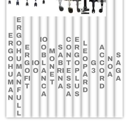
E
R
E
G
IO
C
E
R
O
L
E
O
S
O
R
A
G
H
M
E
R
B
A
N
G
C
S
O
U
O
O
N
G
IO
L
B
T
O
G
C
A
H
M
N
P
O
O
O
A
RI
E
P
3
O
G
U
A
E
A
A
FI
N
N
S
L
R
A
M
N
T
R
T
C
A
S
U
D
A
F
D
A
A
S
N
U
L
L